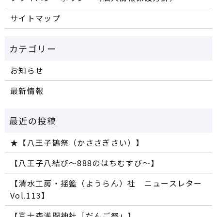
サイトマップ
お知らせ
最新情報
★【八王子鵲祭（かささぎさい）】
【八王子八結び～888のはちむすび～】
【清水工房・揺籃（ようらん）社 ニュースレター
Vol.113】
【富士森浅間神社「だんご祭」】