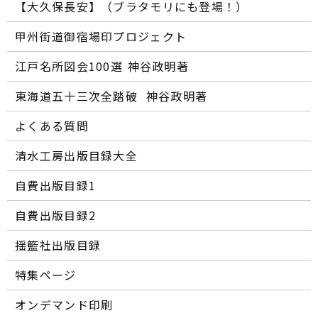
【大久保長安】（ブラタモリにも登場！）
甲州街道御宿場印プロジェクト
江戸名所図会100選―― 神谷政明著
東海道五十三次全踏破 ―― 神谷政明著
よくある質問
清水工房出版目録大全
自費出版目録1
自費出版目録2
揺籃社出版目録
特集ページ
オンデマンド印刷