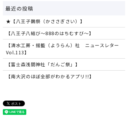
★【八王子鵲祭（かささぎさい）】
【八王子八結び～888のはちむすび～】
【清水工房・揺籃（ようらん）社 ニュースレター
Vol.113】
【富士森浅間神社「だんご祭」】
【南大沢のほぼ全部がわかるアプリ!!】