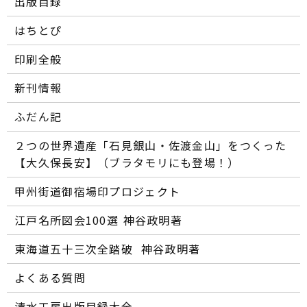
出版目録
はちとぴ
印刷全般
新刊情報
ふだん記
２つの世界遺産「石見銀山・佐渡金山」をつくった
【大久保長安】（ブラタモリにも登場！）
甲州街道御宿場印プロジェクト
江戸名所図会100選―― 神谷政明著
東海道五十三次全踏破 ―― 神谷政明著
よくある質問
清水工房出版目録大全