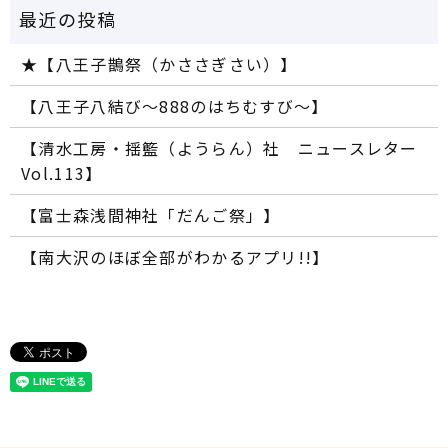
★【八王子鵲祭（かささぎさい）】
【八王子八結び～888のはちむすび～】
【清水工房・揺籃（ようらん）社 ニュースレター
Vol.113】
【富士森浅間神社「だんご祭」】
【南大沢のほぼ全部がわかるアプリ!!】