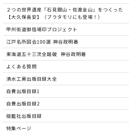
２つの世界遺産「石見銀山・佐渡金山」をつくった
【大久保長安】（ブラタモリにも登場！）
甲州街道御宿場印プロジェクト
江戸名所図会100選―― 神谷政明著
東海道五十三次全踏破 ―― 神谷政明著
よくある質問
清水工房出版目録大全
自費出版目録1
自費出版目録2
揺籃社出版目録
特集ページ