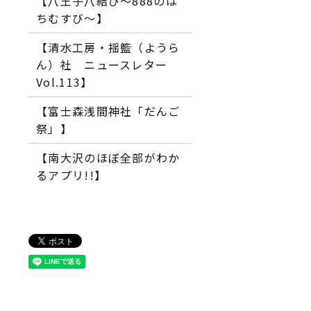
【八王子八結び～888のは
ちむすび～】
【清水工房・揺籃（ようら
ん）社 ニュースレター
Vol.113】
【富士森浅間神社「だんご
祭」】
【南大沢のほぼ全部がわか
るアプリ!!】