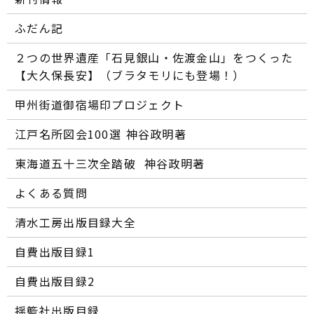
ふだん記
２つの世界遺産「石見銀山・佐渡金山」をつくった
【大久保長安】（ブラタモリにも登場！）
甲州街道御宿場印プロジェクト
江戸名所図会100選―― 神谷政明著
東海道五十三次全踏破 ―― 神谷政明著
よくある質問
清水工房出版目録大全
自費出版目録1
自費出版目録2
揺籃社出版目録