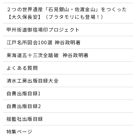
２つの世界遺産「石見銀山・佐渡金山」をつくった
【大久保長安】（ブラタモリにも登場！）
甲州街道御宿場印プロジェクト
江戸名所図会100選―― 神谷政明著
東海道五十三次全踏破 ―― 神谷政明著
よくある質問
清水工房出版目録大全
自費出版目録1
自費出版目録2
揺籃社出版目録
特集ページ