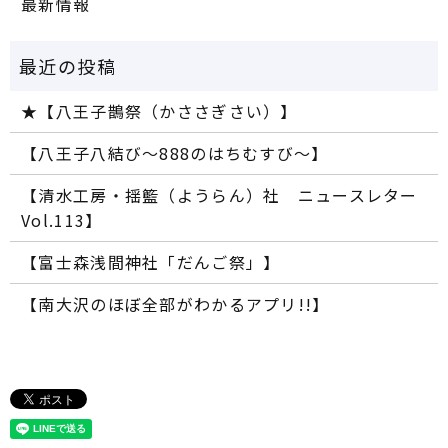
最新情報
★【八王子鵲祭（かささぎさい）】
【八王子八結び～888のはちむすび～】
【清水工房・揺籃（ようらん）社 ニュースレター
Vol.113】
【富士森浅間神社「だんご祭」】
【南大沢のほぼ全部がわかるアプリ!!】