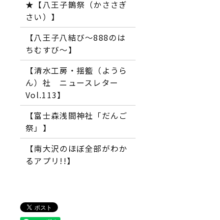
★【八王子鵲祭（かささぎ
さい）】
【八王子八結び～888のは
ちむすび～】
【清水工房・揺籃（ようら
ん）社 ニュースレター
Vol.113】
【富士森浅間神社「だんご
祭」】
【南大沢のほぼ全部がわか
るアプリ!!】