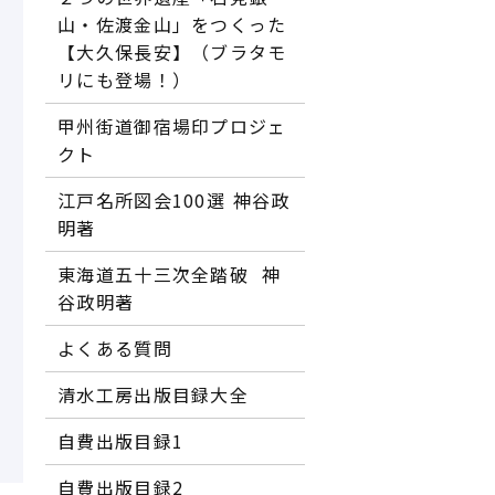
山・佐渡金山」をつくった
【大久保長安】（ブラタモ
リにも登場！）
甲州街道御宿場印プロジェ
クト
江戸名所図会100選―― 神谷政
明著
東海道五十三次全踏破 ―― 神
谷政明著
よくある質問
清水工房出版目録大全
自費出版目録1
自費出版目録2