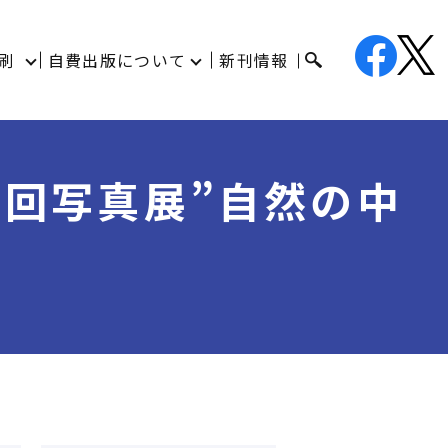
刷
自費出版について
新刊情報
4回写真展”自然の中