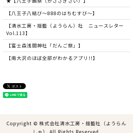
★【八王子鵲祭（かささぎさい）】
【八王子八結び～888のはちむすび～】
【清水工房・揺籃（ようらん）社 ニュースレター
Vol.113】
【富士森浅間神社「だんご祭」】
【南大沢のほぼ全部がわかるアプリ!!】
Copyright © 株式会社清水工房・揺籃社（ようらん
しゃ） All Rights Reserved.