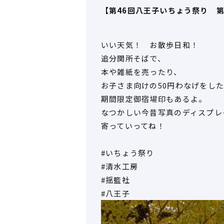
【第46回八王子いちょう祭り 
いい天気！ お散歩日和！
追分関所そばで、
本や雑紙を売ったり、
お子さま向けの50円わなげをし
期間限定御宿場印もあるよ。
なつかしい今昔写真のディスプレ
寄っていってね！
#いちょう祭り
#清水工房
#揺籃社
#八王子