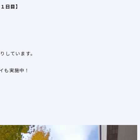
第１日目】
たりしています。
イも実施中！