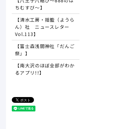
【八王子八結び～888のは
ちむすび～】
【清水工房・揺籃（ようら
ん）社 ニュースレター
Vol.113】
【富士森浅間神社「だんご
祭」】
【南大沢のほぼ全部がわか
るアプリ!!】