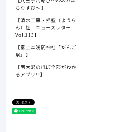
【八王子八結び～888のは
ちむすび～】
【清水工房・揺籃（ようら
ん）社 ニュースレター
Vol.113】
【富士森浅間神社「だんご
祭」】
【南大沢のほぼ全部がわか
るアプリ!!】