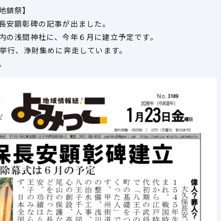
地鎮祭】
長安顕彰碑の記事が出ました。
内の浅間神社に、今年６月に建立予定です。
を挙行、浄財集めに奔走しています。
。