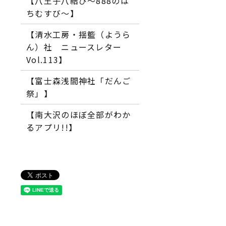
【八王子八結び～888のは
ちむすび～】
【清水工房・揺籃（ようら
ん）社 ニュースレター
Vol.113】
【富士森浅間神社「だんご
祭」】
【南大沢のほぼ全部がわか
るアプリ!!】