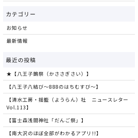
お知らせ
最新情報
★【八王子鵲祭（かささぎさい）】
【八王子八結び～888のはちむすび～】
【清水工房・揺籃（ようらん）社 ニュースレター
Vol.113】
【富士森浅間神社「だんご祭」】
【南大沢のほぼ全部がわかるアプリ!!】