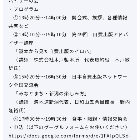
バイザーの会
・プログラム
①13時20分～14時00分 開会式、挨拶、各種情報
共有など
②14時10分～15時10分 第49回 自費出版アドバ
イザー講座
「製本から見た自費出版のイロハ」
（講師：株式会社木戸製本所 代表取締役 木戸敏
雄氏）
③15時20分～16時50分 日本自費出版ネットワー
ク全国交流会
「みなとまち・新潟の楽しみ方」
（講師：路地連新潟代表、日和山五合目館長 野内
隆裕氏）
④17時30分～19時30分 食事・懇親・情報交換会
・申込（以下のグーグルフォームをお使いください）
https://docs.google.com/forms/d/e/1FAIpQLSd-