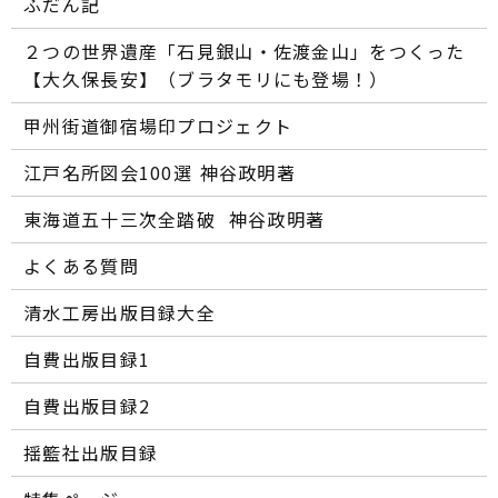
ふだん記
２つの世界遺産「石見銀山・佐渡金山」をつくった
【大久保長安】（ブラタモリにも登場！）
甲州街道御宿場印プロジェクト
江戸名所図会100選―― 神谷政明著
東海道五十三次全踏破 ―― 神谷政明著
よくある質問
清水工房出版目録大全
自費出版目録1
自費出版目録2
揺籃社出版目録