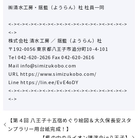
㈱清水工房・揺籃（ようらん）社 社員一同
<-><-><-><-><-><-><-><-><-><-><-><-><-><->
<->
株式会社 清水工房 ／ 揺籃（ようらん）社
〒192-0056 東京都八王子市追分町10-4-101
Tel 042-620-2626 Fax 042-620-2616
Mail info@simizukobo.com
URL https://www.simizukobo.com/
Line https://lin.ee/EvE4oDY
<-><-><-><-><-><-><-><-><-><-><-><-><-><->
<->
【第４回 八王子十五宿めぐり絵図＆大久保長安スタ
ンプラリー用台紙完成！】
【檻の中のライオン講演会in八王子】