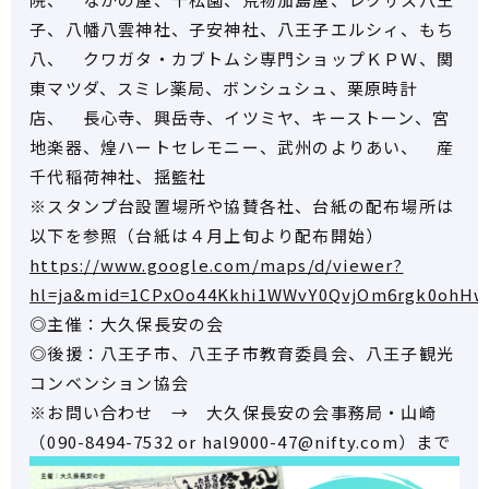
子、八幡八雲神社、子安神社、八王子エルシィ、もち
八、 クワガタ・カブトムシ専門ショップＫＰＷ、関
東マツダ、スミレ薬局、ボンシュシュ、栗原時計
店、 長心寺、興岳寺、イツミヤ、キーストーン、宮
地楽器、煌ハートセレモニー、武州のよりあい、 産
千代稲荷神社、揺籃社
※スタンプ台設置場所や協賛各社、台紙の配布場所は
以下を参照（台紙は４月上旬より配布開始）
https://www.google.com/maps/d/viewer?
hl=ja&mid=1CPxOo44Kkhi1WWvY0QvjOm6rgk0ohHw&
◎主催：大久保長安の会
◎後援：八王子市、八王子市教育委員会、八王子観光
コンベンション協会
※お問い合わせ → 大久保長安の会事務局・山崎
（090-8494-7532 or hal9000-47@nifty.com）まで