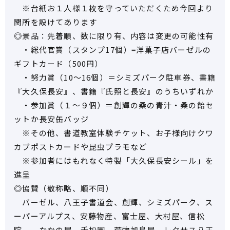
※台紙お１人様１枚を守っていただくため今回より
関所を設けてあります
◎景品：先着順、数に限り有、内容は変更の可能性有
・総代官賞（スタンプ17個）=洋菓子店バーゼルの
ギフトカード（500円）
・努力賞（10～16個）＝シミズパーク駐車券、書籍
『大久保長安』、書籍『氏照と長安』のうちいずれか
・参加賞（１～９個）＝創輝の桑の青汁・桑の飴セ
ットか長安缶バッジ
※その他、書道教室体験チケット、お子様向けクワ
カブポストカードや昆虫プラモなど
※参加者にはもれなく特製「大久保長安シール」を
進呈
◎協賛（敬称略、順不同）
バーゼル、八王子書道会、創輝、シミズパーク、ス
ーパーアルプス、安藤物産、富士屋、大村屋、信松
院、 なかの屋、千松園、荒物加島屋、レクサス八王