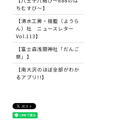
【八王子八結び～888のは
ちむすび～】
【清水工房・揺籃（ようら
ん）社 ニュースレター
Vol.113】
【富士森浅間神社「だんご
祭」】
【南大沢のほぼ全部がわか
るアプリ!!】