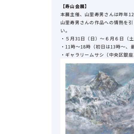
【寿山会展】
本展主催、山里寿男さんは昨年1
山里寿男さんの作品への情熱を引
い。
・５月31日（日）～６月６日（
・11時～18時（初日は13時～、
・ギャラリームサシ（中央区銀座1-