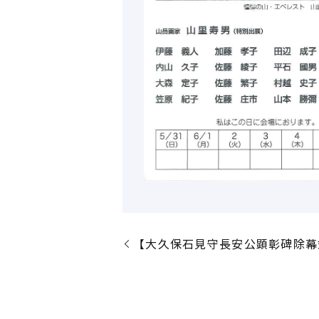
【大久保石見守長安公顕彰碑除幕