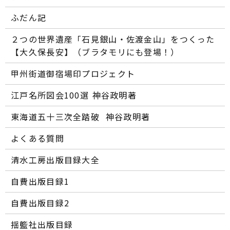
ふだん記
２つの世界遺産「石見銀山・佐渡金山」をつくった
【大久保長安】（ブラタモリにも登場！）
甲州街道御宿場印プロジェクト
江戸名所図会100選―― 神谷政明著
東海道五十三次全踏破 ―― 神谷政明著
よくある質問
清水工房出版目録大全
自費出版目録1
自費出版目録2
揺籃社出版目録