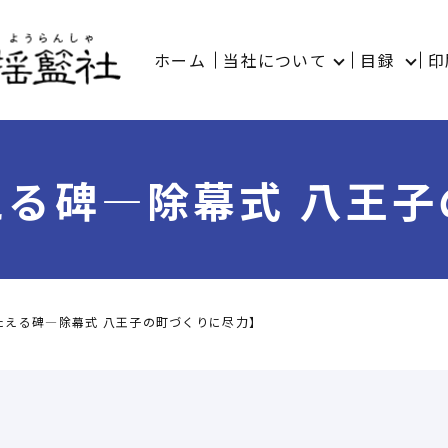
ホーム
当社について
目録
印
る碑―除幕式 八王
たえる碑―除幕式 八王子の町づくりに尽力】