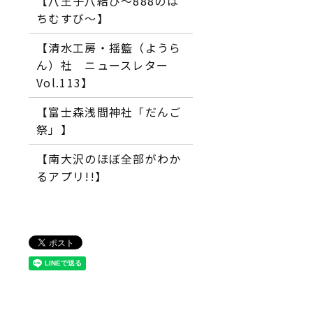
【八王子八結び～888のは
ちむすび～】
【清水工房・揺籃（ようら
ん）社 ニュースレター
Vol.113】
【富士森浅間神社「だんご
祭」】
【南大沢のほぼ全部がわか
るアプリ!!】