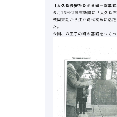
【大久保長安たたえる碑―除幕式
６月13日付読売新聞に「大久保
戦国末期から江戸時代初めに活躍
た。
今回、八王子の町の基礎をつくっ