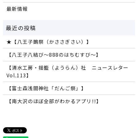
最新情報
★【八王子鵲祭（かささぎさい）】
【八王子八結び～888のはちむすび～】
【清水工房・揺籃（ようらん）社 ニュースレター
Vol.113】
【富士森浅間神社「だんご祭」】
【南大沢のほぼ全部がわかるアプリ!!】