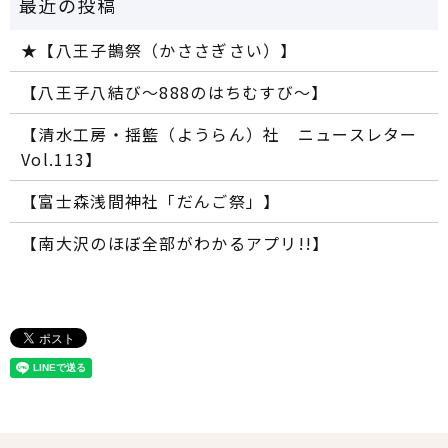
★【八王子鵲祭（かささぎさい）】
【八王子八結び～888のはちむすび～】
【清水工房・揺籃（ようらん）社 ニュースレター
Vol.113】
【富士森浅間神社「だんご祭」】
【南大沢のほぼ全部がわかるアプリ!!】