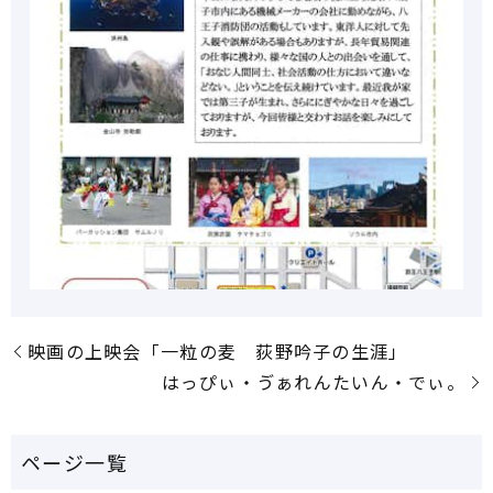
映画の上映会「一粒の麦 荻野吟子の生涯」
はっぴぃ・ゔぁれんたいん・でぃ。