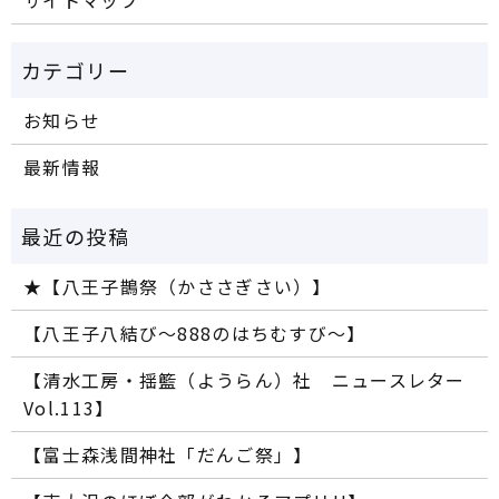
サイトマップ
お知らせ
最新情報
★【八王子鵲祭（かささぎさい）】
【八王子八結び～888のはちむすび～】
【清水工房・揺籃（ようらん）社 ニュースレター
Vol.113】
【富士森浅間神社「だんご祭」】