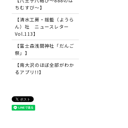
【八王子八結び～888のは
ちむすび～】
【清水工房・揺籃（ようら
ん）社 ニュースレター
Vol.113】
【富士森浅間神社「だんご
祭」】
【南大沢のほぼ全部がわか
るアプリ!!】