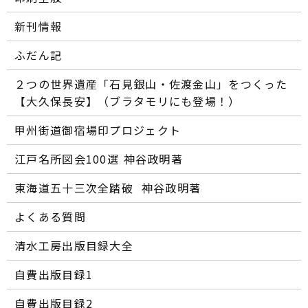
新刊情報
ふだん記
２つの世界遺産「石見銀山・佐渡金山」をつくった
【大久保長安】（ブラタモリにも登場！）
甲州街道御宿場印プロジェクト
江戸名所図会100選―― 神谷政明著
東海道五十三次全踏破 ―― 神谷政明著
よくある質問
清水工房出版目録大全
自費出版目録1
自費出版目録2