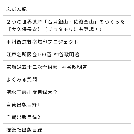
ふだん記
２つの世界遺産「石見銀山・佐渡金山」をつくった
【大久保長安】（ブラタモリにも登場！）
甲州街道御宿場印プロジェクト
江戸名所図会100選―― 神谷政明著
東海道五十三次全踏破 ―― 神谷政明著
よくある質問
清水工房出版目録大全
自費出版目録1
自費出版目録2
揺籃社出版目録