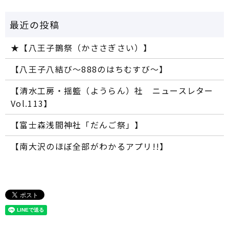
★【八王子鵲祭（かささぎさい）】
【八王子八結び～888のはちむすび～】
【清水工房・揺籃（ようらん）社 ニュースレター
Vol.113】
【富士森浅間神社「だんご祭」】
【南大沢のほぼ全部がわかるアプリ!!】