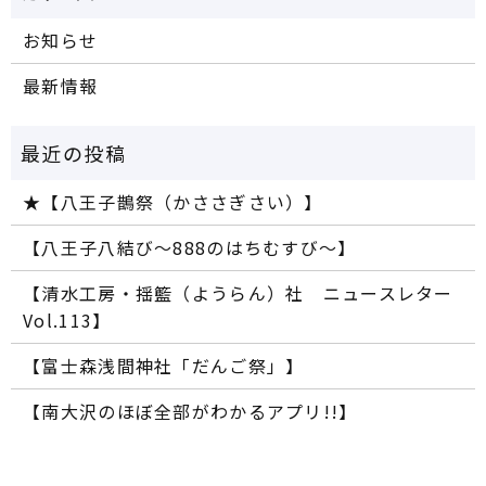
お知らせ
最新情報
★【八王子鵲祭（かささぎさい）】
【八王子八結び～888のはちむすび～】
【清水工房・揺籃（ようらん）社 ニュースレター
Vol.113】
【富士森浅間神社「だんご祭」】
【南大沢のほぼ全部がわかるアプリ!!】