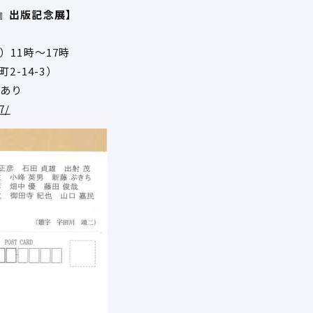
』出版記念展】
11時～17時
2-14-3）
ーあり
7/