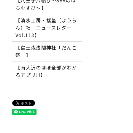
【八王子八結び～888のは
ちむすび～】
【清水工房・揺籃（ようら
ん）社 ニュースレター
Vol.113】
【富士森浅間神社「だんご
祭」】
【南大沢のほぼ全部がわか
るアプリ!!】