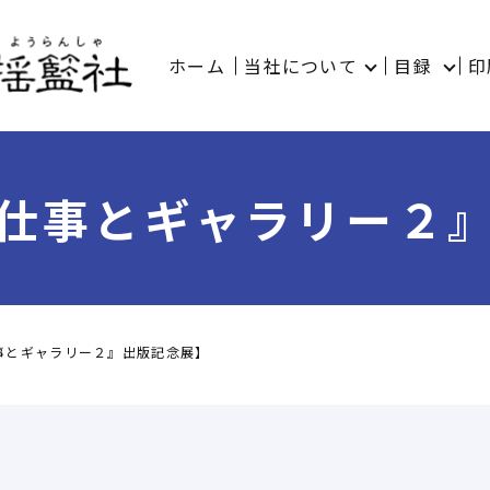
ホーム
当社について
目録
印
仕事とギャラリー２
事とギャラリー２』出版記念展】