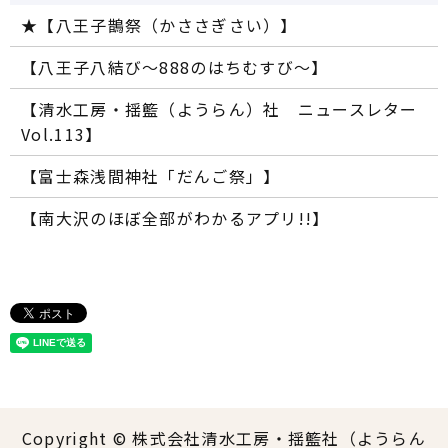
★【八王子鵲祭（かささぎさい）】
【八王子八結び～888のはちむすび～】
【清水工房・揺籃（ようらん）社 ニュースレター
Vol.113】
【富士森浅間神社「だんご祭」】
【南大沢のほぼ全部がわかるアプリ!!】
Copyright © 株式会社清水工房・揺籃社（ようらん