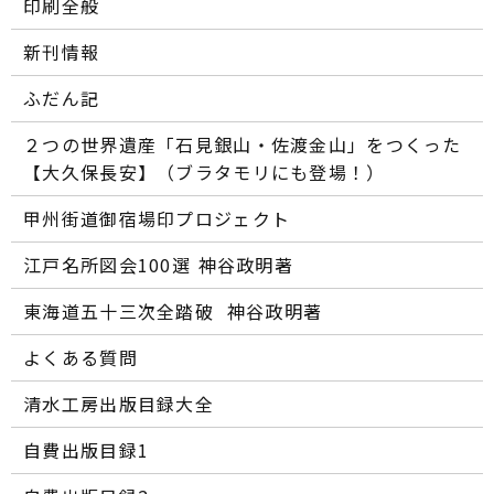
印刷全般
新刊情報
ふだん記
２つの世界遺産「石見銀山・佐渡金山」をつくった
【大久保長安】（ブラタモリにも登場！）
甲州街道御宿場印プロジェクト
江戸名所図会100選―― 神谷政明著
東海道五十三次全踏破 ―― 神谷政明著
よくある質問
清水工房出版目録大全
自費出版目録1