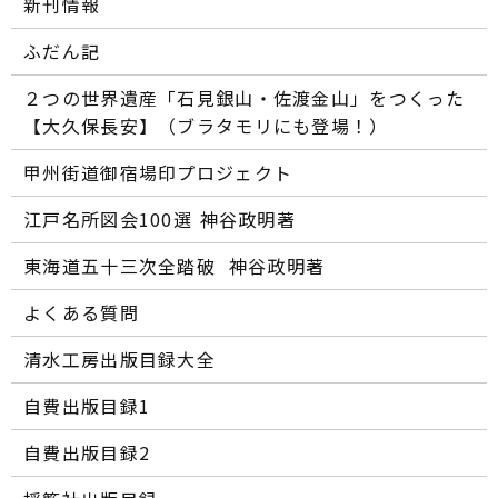
新刊情報
ふだん記
２つの世界遺産「石見銀山・佐渡金山」をつくった
【大久保長安】（ブラタモリにも登場！）
甲州街道御宿場印プロジェクト
江戸名所図会100選―― 神谷政明著
東海道五十三次全踏破 ―― 神谷政明著
よくある質問
清水工房出版目録大全
自費出版目録1
自費出版目録2